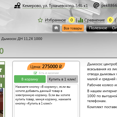
pek8866
Кемерово, ул. Тухачевского, 54Б к1
Избранное
0
Сравнение
0
Полезное
Оп
Все товары
Дымосос ДН 11,2Х 1000
0
Дымосос центроб
275000
Цена:
q
всасывания из ли
Есть в наличии
отвода дымовых г
малой и средней
В корзину
Купить в 1 клик!
Рабочее колесо 
Нажмите кнопку «В корзину», если вы
В нашем интерне
хотите добавить данный товар в
электронную корзину. Если вы хотите
1000 по выгодно
купить товар, минуя корзину, нажмите
телефонам.
кнопку «Купить в 1 клик!»
Комплект поставк