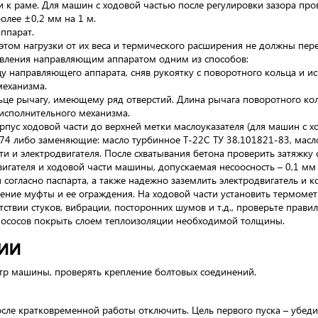
и к раме. Для машин с ходовой частью после регулировки зазора про
олее ±0,2 мм на 1 м.
ппарат.
 этом нагрузки от их веса и термического расширения не должны пер
вления направляющим аппаратом одним из способов:
у направляющего аппарата, сняв рукоятку с поворотного кольца и и
механизма.
це рычагу, имеющему ряд отверстий. Длина рычага поворотного кол
 исполнительного механизма.
рпус ходовой части до верхней метки маслоуказателя (для машин с 
74 либо заменяющие: масло турбинное Т-22С ТУ 38.101821-83, масл
и и электродвигателя. После схватывания бетона проверить затяжку
игателя и ходовой части машины, допускаемая несоосность – 0,1 мм 
 согласно паспарта, а также надежно заземлить электродвигатель и 
ение муфты и ее ограждения. На ходовой части установить термомет
тствии стуков, вибрации, посторонних шумов и т.д., проверьте прав
мососов покрыть слоем теплоизоляции необходимой толщины.
ии
р машины, проверять крепление болтовых соединений.
осле кратковременной работы отключить. Цель первого пуска – убеди