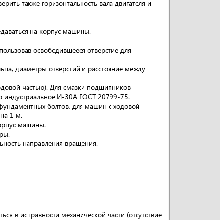
верить также горизонтальность вала двигателя и
едаваться на корпус машины.
спользовав освободившееся отверстие для
ьца, диаметры отверстий и расстояние между
ходовой частью). Для смазки подшипников
о индустриальное И-30А ГОСТ 20799-75.
 фундаментных болтов, для машин с ходовой
на 1 м.
корпус машины.
ры.
ильность направления вращения.
ться в исправности механической части (отсутствие