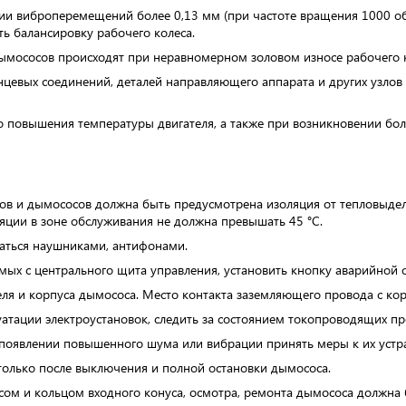
ии виброперемещений более 0,13 мм (при частоте вращения 1000 об
ть балансировку рабочего колеса.
ымососов происходят при неравномерном золовом износе рабочего к
цевых соединений, деталей направляющего аппарата и других узлов 
о повышения температуры двигателя, а также при возникновении бо
оров и дымососов должна быть предусмотрена изоляция от тепловыде
яции в зоне обслуживания не должна превышать 45 °С.
ваться наушниками, антифонами.
мых с центрального щита управления, установить кнопку аварийной 
ля и корпуса дымососа. Место контакта заземляющего провода с кор
уатации электроустановок, следить за состоянием токопроводящих пр
 появлении повышенного шума или вибрации принять меры к их устр
только после выключения и полной остановки дымососа.
сом и кольцом входного конуса, осмотра, ремонта дымососа должна 