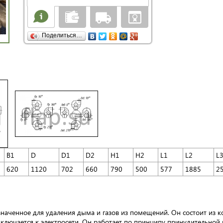
Поделиться…
B1
D
D1
D2
H1
H2
L1
L2
L
620
1120
702
660
790
500
577
1885
2
аченное для удаления дыма и газов из помещений. Он состоит из кор
ключается к электросети. Он работает по принципу принудительной в