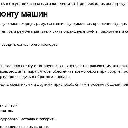
сь в отсутствии в нем влаги (конденсата). При необходимости просуш
монту машин
овую часть, корпус, раму, состояние фундаментов, крепление фундам
ников и ремонта двигателя снять ограждение муфты, раскрутить и с
зводить согласно его паспорта.
ть заднюю стенку от корпуса, снять корпус с направляющим аппарато
аправляющий аппарат, чтобы обеспечить возможность при сборке про
орку производить в обратном порядке.
зводить съемниками и другими приспособлениями, исключающими по
зи и пыли;
опаток.
дорового" металла и заварить.
ние крепить к крыльчатке.