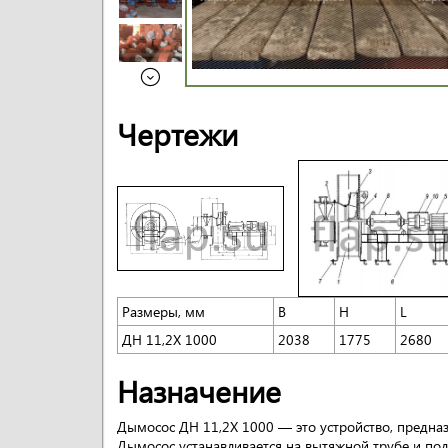
Чертежи
Размеры, мм
B
H
L
ДН 11,2Х 1000
2038
1775
2680
Назначение
Дымосос ДН 11,2Х 1000 — это устройство, предназн
Дымосос устанавливается на вытяжной трубе и под