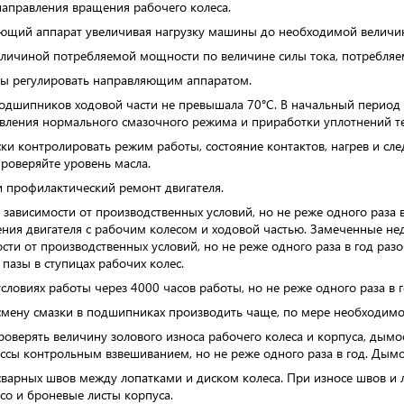
 направления вращения рабочего колеса.
яющий аппарат увеличивая нагрузку машины до необходимой величи
величиной потребляемой мощности по величине силы тока, потребляе
ны регулировать направляющим аппаратом.
 подшипников ходовой части не превышала 70°С. В начальный пери
овления нормального смазочного режима и приработки уплотнений 
 контролировать режим работы, состояние контактов, нагрев и след
проверяйте уровень масла.
и профилактический ремонт двигателя.
зависимости от производственных условий, но не реже одного раза в
ения двигателя с рабочим колесом и ходовой частью. Замеченные не
ти от производственных условий, но не реже одного раза в год разоб
пазы в ступицах рабочих колес.
ловиях работы через 4000 часов работы, но не реже одного раза в г
 смену смазки в подшипниках производить чаще, по мере необходимо
оверять величину золового износа рабочего колеса и корпуса, дымос
ы контрольным взвешиванием, но не реже одного раза в год. Дымос
 сварных швов между лопатками и диском колеса. При износе швов и 
со и броневые листы корпуса.