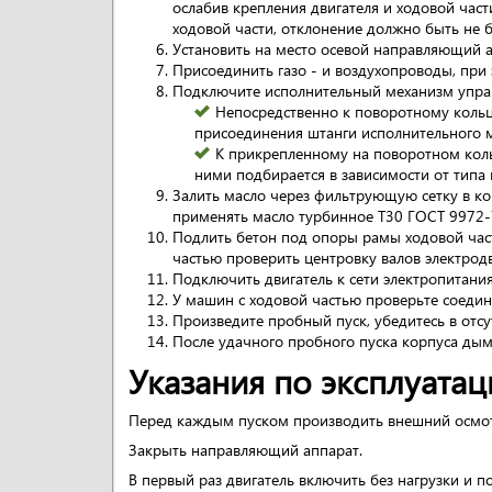
ослабив крепления двигателя и ходовой част
ходовой части, отклонение должно быть не б
Установить на место осевой направляющий а
Присоединить газо - и воздухопроводы, при
Подключите исполнительный механизм упра
Непосредственно к поворотному кольц
присоединения штанги исполнительного 
К прикрепленному на поворотном коль
ними подбирается в зависимости от типа
Залить масло через фильтрующую сетку в ко
применять масло турбинное Т30 ГОСТ 9972-
Подлить бетон под опоры рамы ходовой част
частью проверить центровку валов электродв
Подключить двигатель к сети электропитания
У машин с ходовой частью проверьте соедин
Произведите пробный пуск, убедитесь в отсу
После удачного пробного пуска корпуса ды
Указания по эксплуатац
Перед каждым пуском производить внешний осмот
Закрыть направляющий аппарат.
В первый раз двигатель включить без нагрузки и п