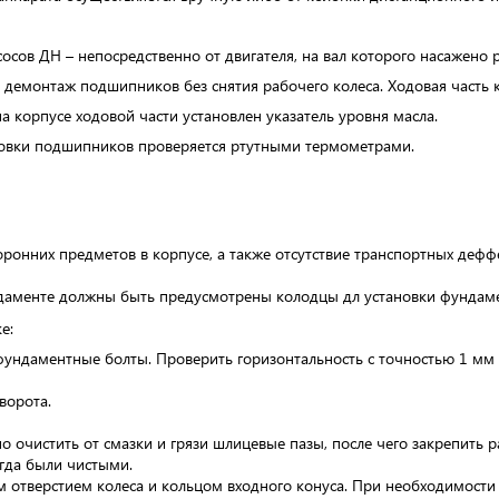
осов ДН – непосредственно от двигателя, на вал которого насажено 
 демонтаж подшипников без снятия рабочего колеса. Ходовая часть 
а корпусе ходовой части установлен указатель уровня масла.
ановки подшипников проверяется ртутными термометрами.
оронних предметов в корпусе, а также отсутствие транспортных деф
даменте должны быть предусмотрены колодцы дл установки фундаме
е:
фундаментные болты. Проверить горизонтальность с точностью 1 мм 
ворота.
о очистить от смазки и грязи шлицевые пазы, после чего закрепить р
егда были чистыми.
отверстием колеса и кольцом входного конуса. При необходимости 