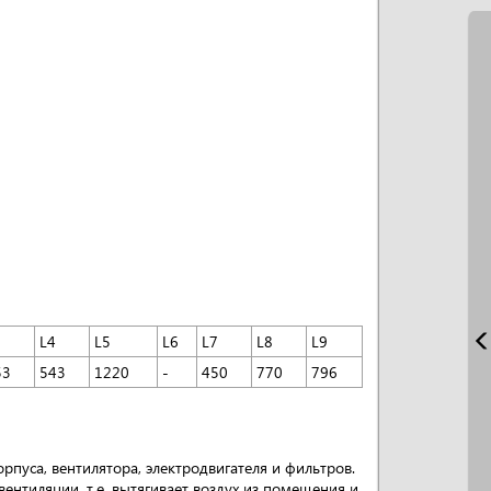
3
L4
L5
L6
L7
L8
L9
53
543
1220
-
450
770
796
пуса, вентилятора, электродвигателя и фильтров.
ентиляции, т.е. вытягивает воздух из помещения и