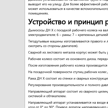
выводит его на улицу. Для более эффективной раб
может использоваться в качестве вспомогательног
помещениях.
Устройство и принцип 
Дымососы ДН Х с посадкой рабочего колеса на вал х
электродвигателя; 6 – рамы; 7 – крепежных деталей
Тягодутьевые машины изготавливаются правого и ле
смотреть со стороны двигателя).
Сварной из листового металла корпус может быть у
Рабочее колесо состоит из основного диска, передн
После изготовления рабочего колеса производится 
На посадочной поверхности ступиц рабочих колес
Рама ДН Х состоит из стенки и сварных конструкци
Регулирование производительности и полного дав
Направляющий аппарат состоит из сварного цилин
системой и обтекателем.
Направляющий аппарат устанавливается на входе в
угол от 0° до 90°. Привод лопаток направляющего