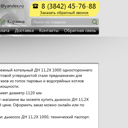
8 (3842) 45-76-88
@yandex.ru
Заказать обратный звонок
Корзина
Поиск по товарам
лата
Доставка
Контакты
Обратная связь
ежный котельный ДН 11,2Х 1000 одностороннего
стовой углеродистой стали предназначен для
азов из топок паровых и водогрейных котлов
 мощности.
имеет диаметр 1120 мм
т-магазине вы можете купить дымосос ДН 11,2Х
й цене. Оформить заказ можно онлайн или по
и: дымосос ДН 11,2Х 1000, технический паспорт.