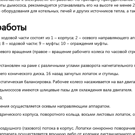
оты дымососа, рекомендуется устанавливать его на высоте не менее 
о оборудования для котельных, печей и других источников тепла, а 
работы
одовой части состоят из 1 – корпуса; 2 – осевого направляющего аппа
; 8 – ходовой части; 9 – муфты; 10 – ограждения муфты.
вого вращения (правое – вращение рабочего колеса по часовой стрел
становлен на раме с различными углами разворота нагнетательного п
его конического диска, 16 назад загнутых лопаток и ступицы.
статическая балансировка. Рабочее колесо насаживается на вал двига
 дымососов имеются шлицевые пазы для охлаждения вала двигателя.
й.
ления осуществляется осевым направляющим аппаратом.
дрического корпуса, поворотного кольца, восьми листовых лопаток
оздушного (газового) потока в корпус. Лопатки синхронно поворачи
 аппарата осуществляется вручную либо от колонки дистанционного и