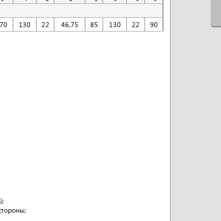
70
130
22
46,75
85
130
22
90
);
стороны;