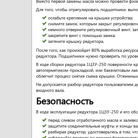
Вместо первой замены масла можно провести филь
Для того, чтобы отрегулировать подшипники, вып
ослабьте крепление на крышке устройства;
снимите замок, которым закрыт регулировоч
немного отверните регулировочный винт, зат
закрепите винт с помощью замка;
затяните крышку редуктора.
После того, как произойдет 80% выработка ресурс
редуктора. Подшипники нужно проверить по уровн
В ходе сборки редуктора 1Ц3У-250 поверхности к
автогерметиком-прокладкой, или бакелитовым лак
облегчит процесс снятия съема крышки. Отжимным
Не допускается разбор редуктора пользователем д
входного вала.
Безопасность
В ходе эксплуатации редуктора 1Ц3У-250 и его о
перед сливом отработанного масла и заливко
защитите соединительные муфты и концы в
разбирая редуктор, удостоверьтесь в том, чт
соблюдайте правила по технике безопасност