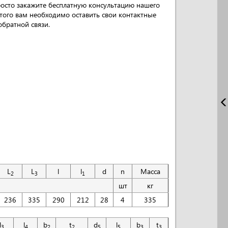
росто закажите бесплатную консультацию нашего
того вам необходимо оставить свои контактные
братной связи.
L
L
l
l
d
n
Масса
2
3
1
шт
кг
236
335
290
212
28
4
335
l
l
b
t
d
l
b
t
3
4
2
2
5
5
3
3