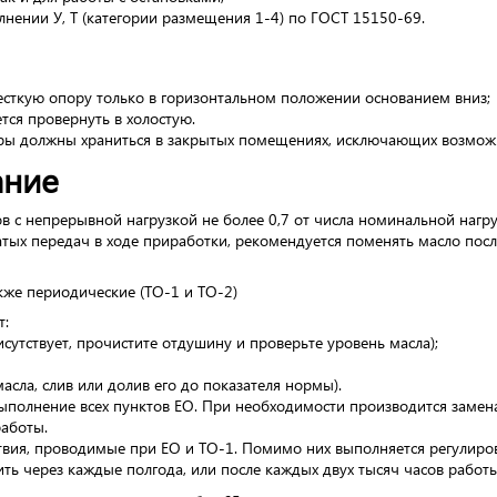
лнении У, Т (категории размещения 1-4) по ГОСТ 15150-69.
есткую опору только в горизонтальном положении основанием вниз;
тся провернуть в холостую.
оры должны храниться в закрытых помещениях, исключающих возможн
ание
в с непрерывной нагрузкой не более 0,7 от числа номинальной нагр
атых передач в ходе приработки, рекомендуется поменять масло посл
акже периодические (ТО-1 и ТО-2)
т:
сутствует, прочистите отдушину и проверьте уровень масла);
асла, слив или долив его до показателя нормы).
ыполнение всех пунктов ЕО. При необходимости производится замена
работы.
твия, проводимые при ЕО и ТО-1. Помимо них выполняется регулиро
ть через каждые полгода, или после каждых двух тысяч часов работ