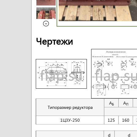
Чертежи
A
A
Б
П
Типоразмер редуктора
1Ц3У-250
125
160
d
d