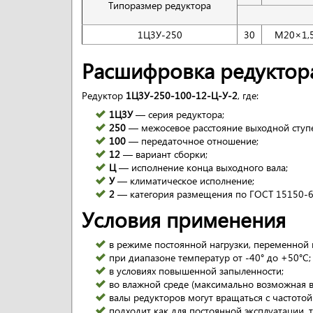
Типоразмер редуктора
1Ц3У-250
30
M20×1,
Расшифровка редуктор
Редуктор
1Ц3У-250-100-12-Ц-У-2
, где:
1Ц3У
— серия редуктора;
250
— межосевое расстояние выходной ступе
100
— передаточное отношение;
12
— вариант сборки;
Ц
— исполнение конца выходного вала;
У
— климатическое исполнение;
2
— категория размещения по ГОСТ 15150-6
Условия применения
в режиме постоянной нагрузки, переменной 
при диапазоне температур от -40° до +50°С;
в условиях повышенной запыленности;
во влажной среде (максимально возможная в
валы редукторов могут вращаться с частото
подходит как для постоянной эксплуатации, т