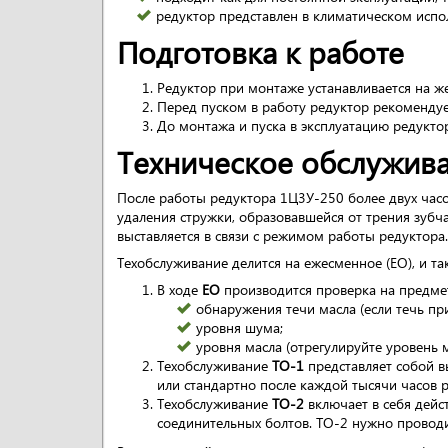
редуктор представлен в климатическом испо
Подготовка к работе
Редуктор при монтаже устанавливается на ж
Перед пуском в работу редуктор рекомендуе
До монтажа и пуска в эксплуатацию редукт
Техническое обслужив
После работы редуктора 1Ц3У-250 более двух часо
удаления стружки, образовавшейся от трения зубч
выставляется в связи с режимом работы редуктора.
Техобслуживание делится на ежесменное (ЕО), и т
В ходе
ЕО
производится проверка на предме
обнаружения течи масла (если течь при
уровня шума;
уровня масла (отрегулируйте уровень м
Техобслуживание
ТО-1
представляет собой в
или стандартно после каждой тысячи часов 
Техобслуживание
ТО-2
включает в себя дейс
соединительных болтов. ТО-2 нужно проводи