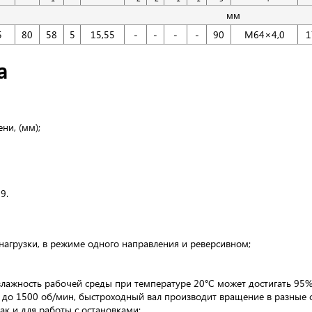
мм
5
80
58
5
15,55
-
-
-
-
90
M64×4,0
1
а
ни, (мм);
9.
нагрузки, в режиме одного направления и реверсивном;
лажность рабочей среды при температуре 20°С может достигать 95%
й до 1500 об/мин, быстроходный вал производит вращение в разные 
ак и для работы с остановками;