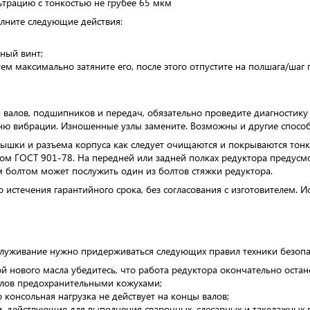
трацию с тонкостью не грубее 65 мкм
олните следующие действия:
ный винт;
ем максимально затяните его, после этого отпустите на полшага/шаг 
а валов, подшипников и передач, обязательно проведите диагностик
ю вибрации. Изношенные узлы замените. Возможны и другие способ
рышки и разъема корпуса как следует очищаются и покрываются тон
ом ГОСТ 901-78. На передней или задней полках редуктора предусмо
 болтом может послужить один из болтов стяжки редуктора.
о истечения гарантийного срока, без согласования с изготовителем.
бслуживание нужно придерживаться следующих правил техники безопа
й нового масла убедитесь, что работа редуктора окончательно остан
алов предохранительными кожухами;
о консольная нагрузка не действует на концы валов;
и, действующие для выполнения сварочных, слесарных и такелажных 