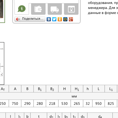
оборудования, п
менеджера. Для э
данные в форме о
Поделиться…
A
A
B
B
B
H
H
h
L
L
Т
1
2
1
1
мм
250
750
290
280
218
530
265
32
950
825
l
l
b
t
d
l
b
t
d
d
1
2
2
1
1
3
4