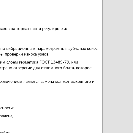
пазов на торцах винта регулировки;
у по вибрационным параметрам для зубчатых колес
ы проверки износа узлов.
ким слоем герметика ГОСТ 13489-79, или
трено отверстие для отжимного болта, которое
 Исключением является замена манжет выходного и
сности:
овлена;
работ.