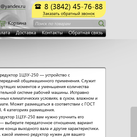
8 (3842) 45-76-88
@yandex.ru
Заказать обратный звонок
Корзина
Поиск по товарам
лата
Доставка
Контакты
Обратная связь
редуктор 1Ц3У-250 — устройство с
 передачей общемашинного применения. Служит
крутящих моментов и уменьшения количества
ательной системе рабочей машины. Исправно
нных климатических условиях, в сухом, влажном и
ате. Может размещаться в соответствии с ГОСТ
 3, 4 категориях размещения.
едуктор 1Ц3У-250 вам нужно уточнить его
— выберите передаточное отношение, вариант
ие конца выходного вала и другие характеристики.
е, какой именно редуктор нужен для вашего