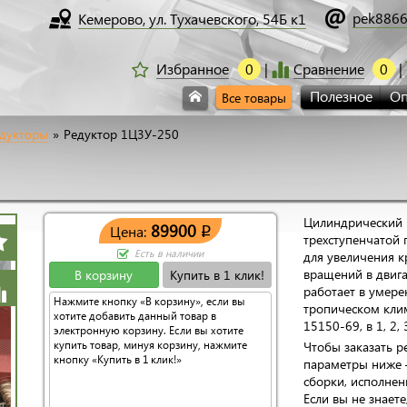
pek8866
Кемерово, ул. Тухачевского, 54Б к1
Избранное
0
Сравнение
0
Полезное
Оп
Все товары
едукторы
»
Редуктор 1Ц3У-250
Цилиндрический 
89900
Цена:
q
трехступенчатой
Есть в наличии
для увеличения 
вращений в двиг
В корзину
Купить в 1 клик!
работает в умере
Нажмите кнопку «В корзину», если вы
тропическом клим
хотите добавить данный товар в
15150-69, в 1, 2,
электронную корзину. Если вы хотите
купить товар, минуя корзину, нажмите
Чтобы заказать р
кнопку «Купить в 1 клик!»
параметры ниже 
сборки, исполнен
Если вы не знает