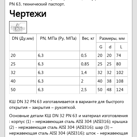
PN 63, технический паспорт.
Чертежи
DN (Ду,мм)
PN, МПа (Ру, МПа)
Вес, кг
Размеры, мм
G
d
L
20
6,3
0,5
20
20
74
25
6,3
0,85
25
25
80
32
6,3
1,4
32
32
102
40
6,3
2
40
38
108
50
6,3
2,5
50
48
124
КШ DN 32 PN 63 изготавливается в варианте для быстрого
открытия – закрытия – рукояткой.
Основные детали КШ DN 32 PN 63 и материал изготовления
: корпус (1) – нержавеющая сталь AISI 304 (AISI316); крышка
(2) - нержавеющая сталь AISI 304 (AISI316); шар (3) –
нержавеющая сталь AISI 304 (AISI316); шток - нержавеющая