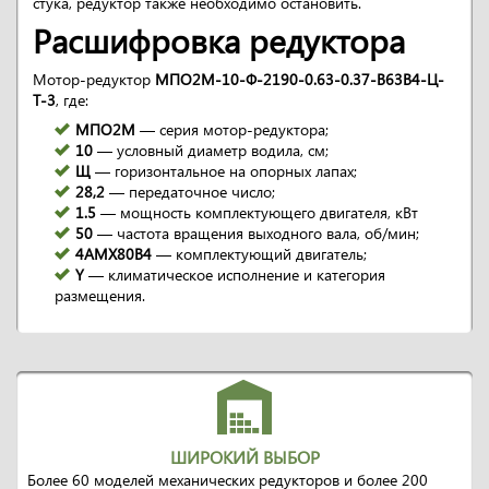
стука, редуктор также необходимо остановить.
Расшифровка редуктора
Мотор-редуктор
МПО2М-10-Ф-2190-0.63-0.37-B63B4-Ц-
Т-3
, где:
МПО2М
— серия мотор-редуктора;
10
— условный диаметр водила, см;
Щ
— горизонтальное на опорных лапах;
28,2
— передаточное число;
1.5
— мощность комплектующего двигателя, кВт
50
— частота вращения выходного вала, об/мин;
4АМХ80В4
— комплектующий двигатель;
Y
— климатическое исполнение и категория
размещения.
ШИРОКИЙ ВЫБОР
Более 60 моделей механических редукторов и более 200